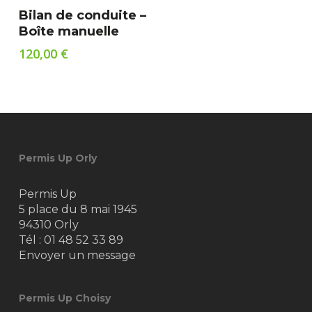
Ajouter Au Panier
Bilan de conduite –
Boîte manuelle
120,00
€
Permis Up Orly
Permis Up
5 place du 8 mai 1945
94310 Orly
Tél :
01 48 52 33 89
Envoyer un message
Permis Up Choisy