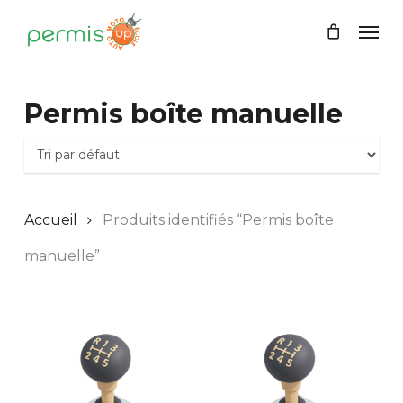
Skip
Men
to
main
content
Permis boîte manuelle
Accueil
Produits identifiés “Permis boîte
manuelle”