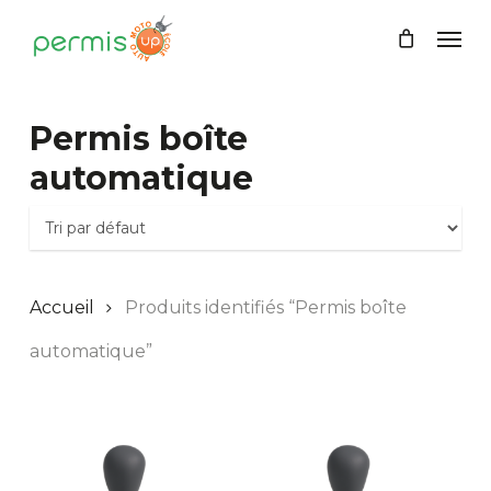
Skip
Men
to
main
content
Permis boîte
automatique
Accueil
Produits identifiés “Permis boîte
automatique”