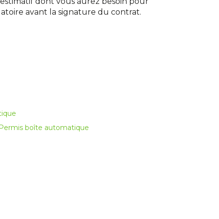
 estimatif dont vous aurez besoin pour
gatoire avant la signature du contrat.
tique
Permis boîte automatique