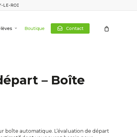
Y-LE-ROI
lèves
Boutique
C
o
n
t
a
c
t
départ – Boîte
ur boîte automatique. L’évaluation de départ