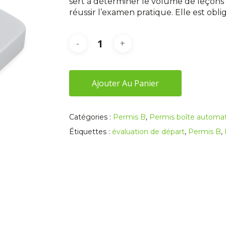
sert à déterminer le volume de leçons
réussir l’examen pratique. Elle est obli
Ajouter Au Panier
Catégories :
Permis B
,
Permis boîte automa
Étiquettes :
évaluation de départ
,
Permis B
,