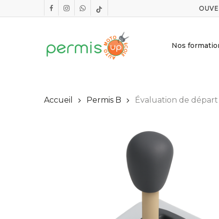
Skip
OUVE
facebook
instagram
whatsapp
tiktok
to
main
content
Nos formatio
Accueil
Permis B
Évaluation de départ